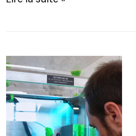
Lancer
son
activité
d’impression
3D
:
les
bootcamps