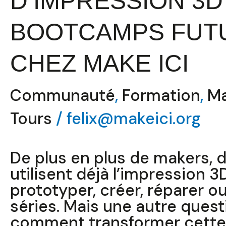
D’IMPRESSION 3D 
BOOTCAMPS FUTU
CHEZ MAKE ICI
Communauté
,
Formation
,
Ma
Tours
/
felix@makeici.org
De plus en plus de makers, d
utilisent déjà l’impression 3
prototyper, créer, réparer o
séries. Mais une autre quest
comment transformer cette 