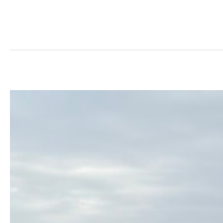
Reconversion
menuiserie
à
Marseille
en
2026
:
rénovation,