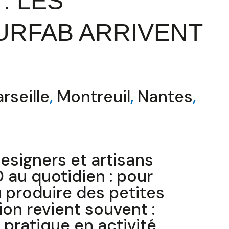
: LES
RFAB ARRIVENT
rseille
,
Montreuil
,
Nantes
,
esigners et artisans
D au quotidien : pour
u produire des petites
ion revient souvent :
pratique en activité