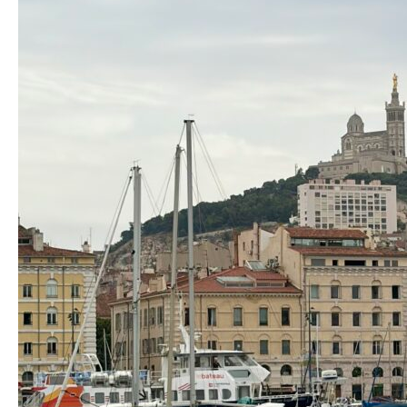
agencement
et
formation
CPF